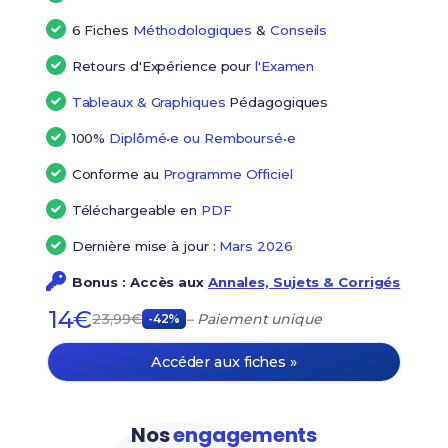
6 Fiches
Méthodologiques
&
Conseils
Retours d'Expérience pour
l'Examen
Tableaux & Graphiques
Pédagogiques
100%
Diplômé•e ou Remboursé•e
Conforme au
Programme Officiel
Téléchargeable en
PDF
Dernière mise à jour :
Mars 2026
Bonus : Accès aux
Annales, Sujets & Corrigés
14€
23,99€
– Paiement unique
-42%
Accéder aux fiches »
Nos
engagements