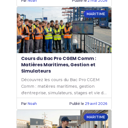
Par
Noah
Publié le
2 mai 2026
De plus, la majorité de ces organismes en distanciel
proposent un financement complet grâce à la
formation continue
, le
contrat d'apprentissage
, le
MARITIME
CPF
, l'organisme
France Travail
, le
plan de
licenciement
ou encore des
aides régionales
spécifiques
.
Cours du Bac Pro CGEM Comm :
Matières Maritimes, Gestion et
Simulateurs
Découvrez les cours du Bac Pro CGEM
Comm : matières maritimes, gestion
d'entreprise, simulateurs, stages et vie de
classe.
Par
Noah
Publié le
29 avril 2026
MARITIME