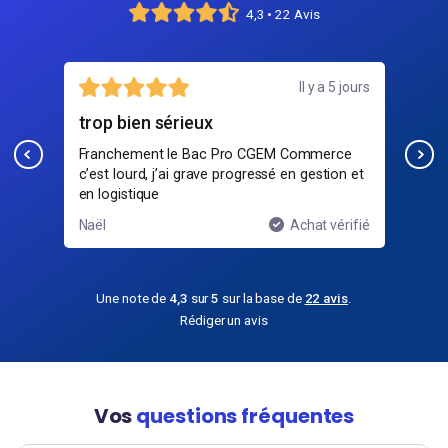
4,3 • 22 Avis
jours
24 juillet
Contenu dense
Bo
e
Cours intéressants mais parfois trop rapides,
Les
n et
faut vraiment réviser souvent pour suivre.
sur
ifié
Sarah
Achat vérifié
Yan
Une note de
4,3
sur
5
sur la base de
22 avis
.
Rédiger un avis
Vos
questions fréquentes