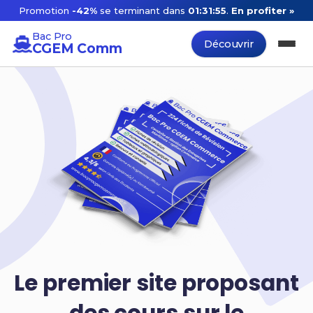
Promotion
-42%
se terminant dans
01:31:54
.
En profiter »
Bac Pro
Découvrir
CGEM Comm
Le premier site proposant
des cours sur le