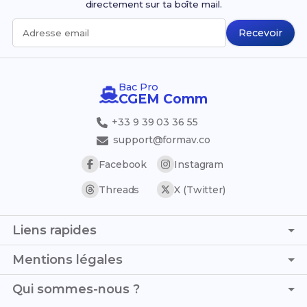
directement sur ta boîte mail.
Recevoir
Adresse email
Bac Pro
CGEM Comm
+33 9 39 03 36 55
support@formav.co
Facebook
Instagram
Threads
X (Twitter)
Liens rapides
Page d'accueil
Mentions légales
Simulateur de notes
C.G.V. - C.G.U.
Qui sommes-nous ?
Trouver son stage
Politique de confidentialité