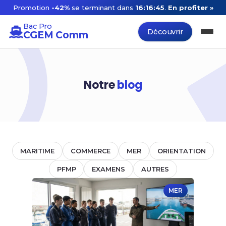
Promotion
-42%
se terminant dans
16:16:44
.
En profiter »
Bac Pro
Découvrir
CGEM Comm
Notre
blog
MARITIME
COMMERCE
MER
ORIENTATION
PFMP
EXAMENS
AUTRES
MER