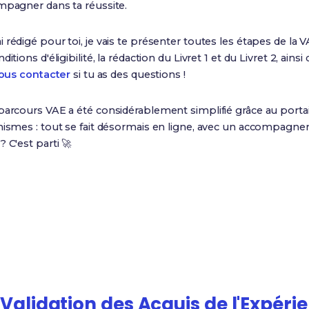
mpagner dans ta réussite.
ai rédigé pour toi, je vais te présenter toutes les étapes de la V
tions d'éligibilité, la rédaction du Livret 1 et du Livret 2, ainsi 
ous contacter
si tu as des questions !
parcours VAE a été considérablement simplifié grâce au porta
anismes : tout se fait désormais en ligne, avec un accompagne
 C'est parti 🚀
8 à 12 mois
1 an
Durée moyenne du
Expérience minimum
parcours
requise
a
Validation des Acquis de l'Expéri