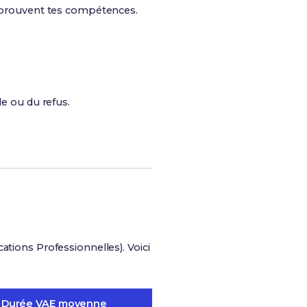
qui prouvent tes compétences.
le ou du refus.
cations Professionnelles). Voici
Durée VAE moyenne