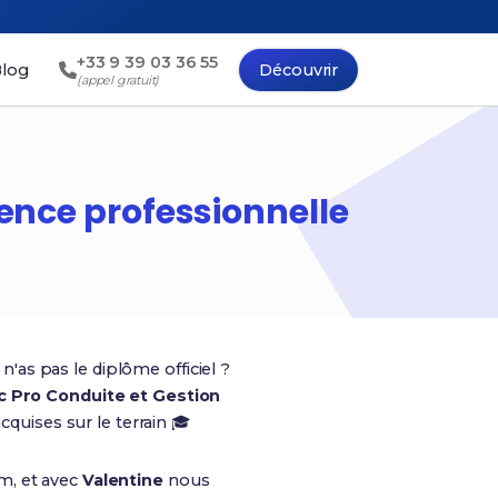
+33 9 39 03 36 55
log
Découvrir
(appel gratuit)
ience professionnelle
n'as pas le diplôme officiel ?
c Pro Conduite et Gestion
quises sur le terrain 🎓
m, et avec
Valentine
nous