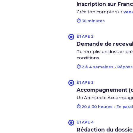
Inscription sur Fran
Crée ton compte sur
vae.
⏱ 30 minutes
ÉTAPE 2
Demande de recevabil
Tu remplis un dossier prés
conditions.
⏱ 2 à 4 semaines • Répons
ÉTAPE 3
Accompagnement (o
Un Architecte Accompagnat
⏱ 20 à 30 heures • En paral
ÉTAPE 4
Rédaction du dossier