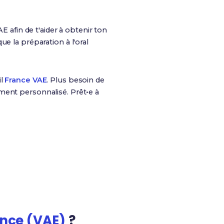
AE afin de t'aider à obtenir ton
que la préparation à l'oral
il
France VAE
. Plus besoin de
ment personnalisé. Prêt•e à
100%
Finançable via CPF
ence (VAE)
?