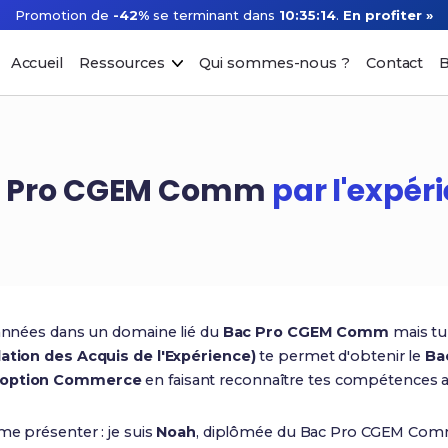
Promotion de
-42%
se terminant dans
10:35:13
.
En profiter »
Accueil
Ressources
Qui sommes-nous ?
Contact
B
Bac Pro CGEM Comm
par l'expér
s années dans un domaine lié du
Bac Pro CGEM Comm
mais tu 
dation des Acquis de l'Expérience)
te permet d'obtenir le
Ba
– option Commerce
en faisant reconnaître tes compétences ac
me présenter : je suis
Noah
, diplômée du Bac Pro CGEM Com