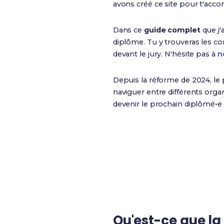
avons créé ce site pour t'acco
Dans ce
guide complet
que j'
diplôme. Tu y trouveras les condi
devant le jury. N'hésite pas à
n
Depuis la réforme de 2024, le 
naviguer entre différents org
devenir le prochain diplômé•e ?
60%
Taux de validation totale
Qu'est-ce que l